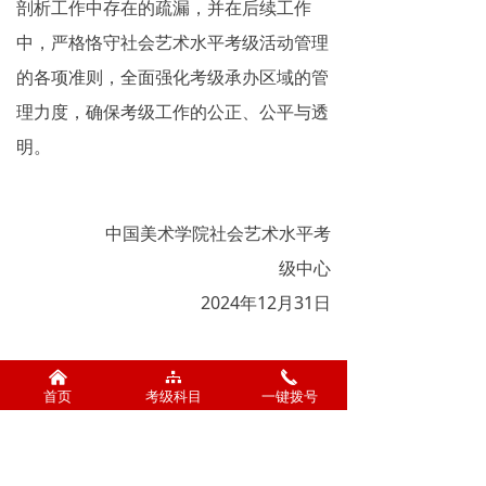
剖析工作中存在的疏漏，并在后续工作
中，严格恪守社会艺术水平考级活动管理
的各项准则，全面强化考级承办区域的管
理力度，确保考级工作的公正、公平与透
明。
中国美术学院社会艺术水平考
级中心
2024年12月31日
낀
뀒
끅
首页
考级科目
一键拨号
前一个：
无
ꄴ
后一个：
无
ꄲ