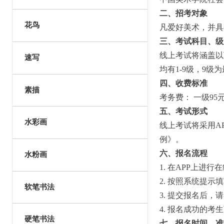
二、招考对象
花鸟
凡爱好美术，并具
三、考试科目、级
线上考试将涵盖以
速写
均有1-9级，9级
四、收费标准
素描
考务费： 一级95元
五、考试形式
水彩画
线上考试将采用A
例》。
六、报名流程
水粉画
1. 在APP上进行
2. 按照系统提
软笔书法
3. 提交报名后，
4. 报名成功的
硬笔书法
七、报名时间、准