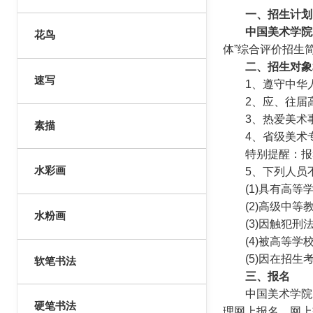
一、招生计划
中国美术学院
花鸟
体”综合评价招生
二、招生对象
速写
1、遵守中华人
2、应、往届高中
3、热爱美术事
素描
4、省级美术专业
特别提醒：报考“
水彩画
5、下列人员不
(1)具有高等学
(2)高级中等教
水粉画
(3)因触犯刑法
(4)被高等学校
(5)因在招生考
软笔书法
三、报名
中国美术学院20
硬笔书法
理网上报名、网上