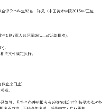
综合评价本科生82名，详见《中国美术学院2015年“三位一
生(现役军人须经军级以上政治部批准)。
。
外)。
的相关文件规定执行。
截止之日止);
报考者。
必经阶段。凡符合条件的报考者必须在规定时间按要求依次办
报考不成功，不得参加考试，后果由本人自行承担。