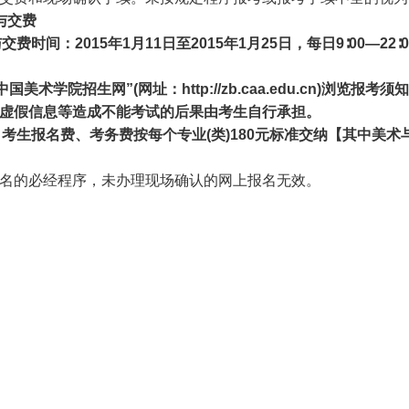
与交费
与交费时间：
2015
年
1
月
11
日至
2015
年
1
月
25
日，每日
9∶00—22∶0
中国美术学院招生网
”(
网址：
http://zb.caa.edu.cn)
浏览报考须知
虚假信息等造成不能考试的后果由考生自行承担。
：考生报名费、考务费按每个专业
(
类
)180
元标准交纳【其中美术
的必经程序，未办理现场确认的网上报名无效。