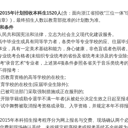
2015
年计划招收本科生
1520
人
(含：面向浙江省招收“三位一体”
简章》)，最终招生人数以教育部批准的计划数为准。
和条件
民共和国宪法和法律，立志为社会主义现代化建设服务。
毕业生或具有同等学力者，各类中等专业学校的应、往届毕业
业，具有一定美术基础和能力，身心健康，非色盲或者色弱者
统考合格者(未组织专业统考的省份及省统考未涉及的专业除
录音艺术”专业者，上述第4项条件参照各省关于音乐类统考
得报考：
历教育资格的高等学校的在校生;
育学校的在校生(应届毕业生除外);
已被司法部门采取强制措施或正在服刑的;
开除学籍或勒令退学不满一年者(从被处分决定生效之日起至报名
试中舞弊被取消报考资格或录取、入学资格，并规定本年不得
15年本科招生报考程序分为网上报名与交费、现场确认两个
交费和现场确认手续。未按规定程序报考或报考手续不全的视为