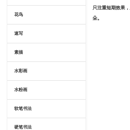
只注重短期效果，
花鸟
。
朵
速写
素描
水彩画
水粉画
软笔书法
硬笔书法