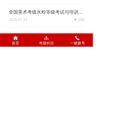
全国美术考级水粉等级考试与培训标准
2025-07-23
200
넶
낀
뀒
끅
上一页
1
/
2
下一页
首页
考级科目
一键拨号
公司名称：
河南星纳文
手机：
13526884034
化传播有限公司
0371-56765501
河南省郑州市花园路国
贸中心A座1206