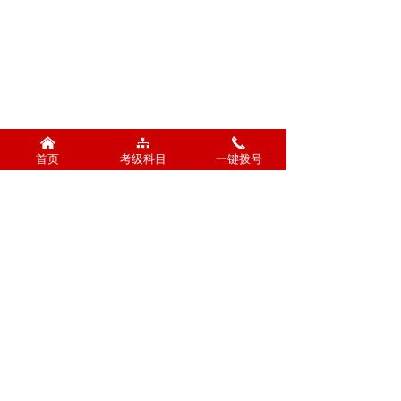
낀
뀒
끅
首页
考级科目
一键拨号
公司名称：
河南星纳文
手机：
13526884034
化传播有限公司
0371-56765501
河南省郑州市花园路国
贸中心A座1206