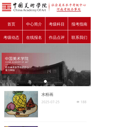
首页
中心简介
考级科目
报考指南
考级动态
在线报名
作品点评
联系我们
水粉画
2025-07-25
188
넶