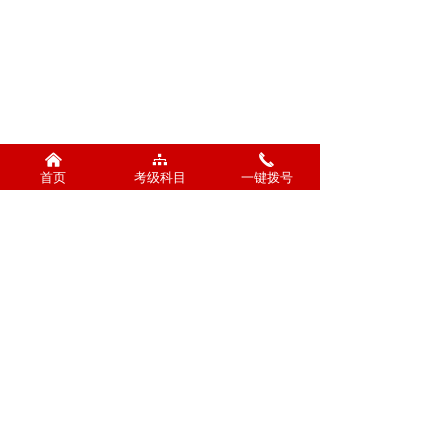
낀
뀒
끅
首页
考级科目
一键拨号
公司名称：
河南星纳文
手机：
13526884034
化传播有限公司
0371-56765501
河南省郑州市花园路国
贸中心A座1206