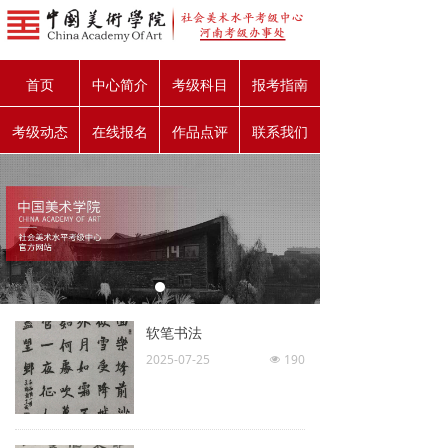
首页
中心简介
考级科目
报考指南
考级动态
在线报名
作品点评
联系我们
软笔书法
2025-07-25
190
넶